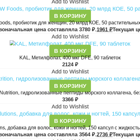
Add to Wishlist
В КОРЗИНУ
ods, пробиотик для женщин, 20 млрд КОЕ, 50 растительных
воначальная цена составляла 3780 ₽.
1961
₽
Текущая це
Add to Wishlist
В КОРЗИНУ
KAL, Метилфолат, 400 мкг DFE, 90 таблеток
2124
₽
Add to Wishlist
В КОРЗИНУ
d Nutrition, гидролизованные пептиды морского коллагена, без
3366
₽
Add to Wishlist
В КОРЗИНУ
tions, добавка для волос, кожи и ногтей, 150 капсул с жидк
воначальная цена составляла 3564 ₽.
2736
₽
Текущая це