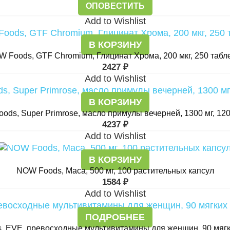
ОПОВЕСТИТЬ
Add to Wishlist
В КОРЗИНУ
 Foods, GTF Chromium, Глицинат Хрома, 200 мкг, 250 табл
2427
₽
Add to Wishlist
В КОРЗИНУ
ods, Super Primrose, масло примулы вечерней, 1300 мг, 120
4237
₽
Add to Wishlist
В КОРЗИНУ
NOW Foods, Maca, 500 мг, 100 растительных капсул
1584
₽
Add to Wishlist
ПОДРОБНЕЕ
 EVE, превосходные мультивитамины для женщин, 90 мягк