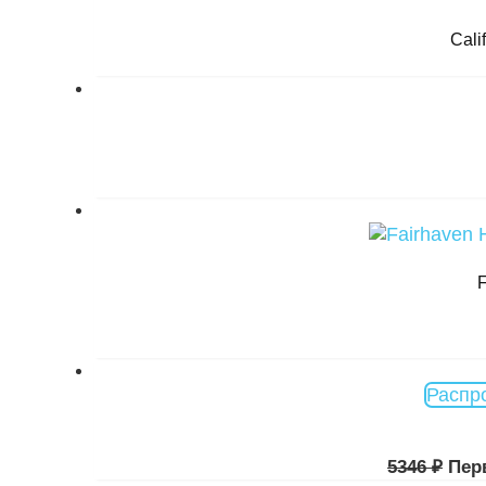
Cali
F
Распр
5346
₽
Пер