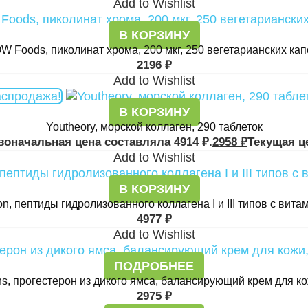
Add to Wishlist
В КОРЗИНУ
W Foods, пиколинат хрома, 200 мкг, 250 вегетарианских кап
2196
₽
Add to Wishlist
аспродажа!
В КОРЗИНУ
Youtheory, морской коллаген, 290 таблеток
воначальная цена составляла 4914 ₽.
2958
₽
Текущая це
Add to Wishlist
В КОРЗИНУ
tion, пептиды гидролизованного коллагена I и III типов с вит
4977
₽
Add to Wishlist
ПОДРОБНЕЕ
s, прогестерон из дикого ямса, балансирующий крем для кож
2975
₽