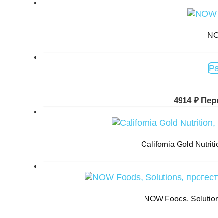
NO
Р
4914
₽
Пер
California Gold Nutri
NOW Foods, Solution