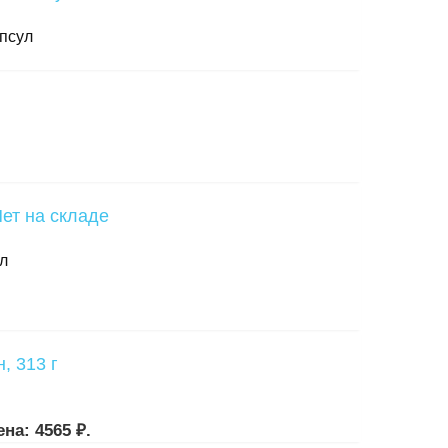
апсул
ет на складе
ул
на: 4565 ₽.