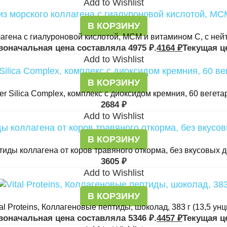
Add to Wishlist
В КОРЗИНУ
агена с гиалуроновой кислотой, МСМ и витамином C, с нейт
воначальная цена составляла 4975 ₽.
4164
₽
Текущая це
Add to Wishlist
В КОРЗИНУ
per Silica Complex, комплекс с диоксидом кремния, 60 вегет
2684
₽
Add to Wishlist
В КОРЗИНУ
тиды коллагена от коров травяного откорма, без вкусовых д
3605
₽
Add to Wishlist
В КОРЗИНУ
tal Proteins, Коллагеновые пептиды, шоколад, 383 г (13,5 унц
воначальная цена составляла 5346 ₽.
4457
₽
Текущая це