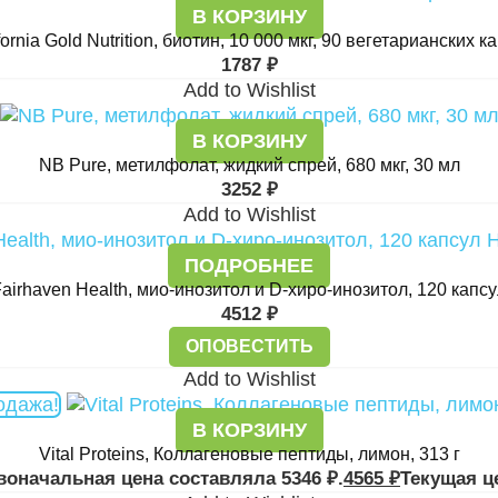
В КОРЗИНУ
fornia Gold Nutrition, биотин, 10 000 мкг, 90 вегетарианских к
1787
₽
Add to Wishlist
В КОРЗИНУ
NB Pure, метилфолат, жидкий спрей, 680 мкг, 30 мл
3252
₽
Add to Wishlist
Н
ПОДРОБНЕЕ
airhaven Health, мио-инозитол и D-хиро-инозитол, 120 капс
4512
₽
ОПОВЕСТИТЬ
Add to Wishlist
одажа!
В КОРЗИНУ
Vital Proteins, Коллагеновые пептиды, лимон, 313 г
воначальная цена составляла 5346 ₽.
4565
₽
Текущая це