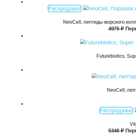
Распродажа!
NeoCell, пептиды морского колл
4975
₽
Пер
Futurebiotics, Su
NeoCell, пеп
Распродажа!
Vi
5346
₽
Пер