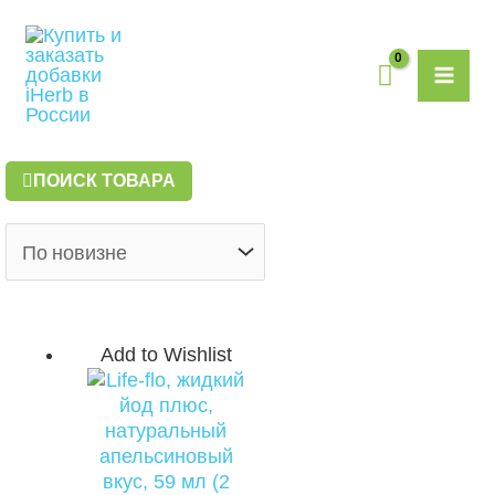
Перейти
MAI
к
содержимому
ME
ПОИСК ТОВАРА
Add to Wishlist