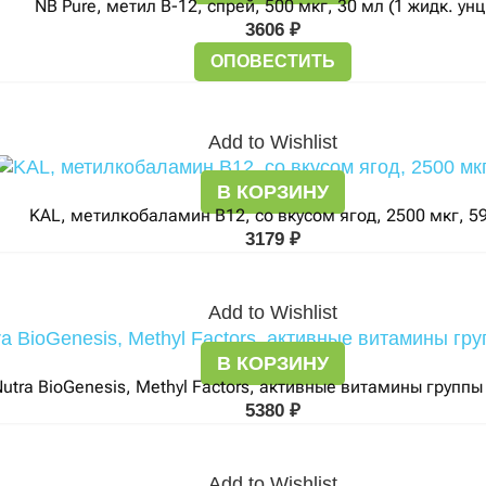
NB Pure, метил B-12, спрей, 500 мкг, 30 мл (1 жидк. унц
3606
₽
ОПОВЕСТИТЬ
Add to Wishlist
В КОРЗИНУ
KAL, метилкобаламин B12, со вкусом ягод, 2500 мкг, 5
3179
₽
Add to Wishlist
В КОРЗИНУ
utra BioGenesis, Methyl Factors, активные витамины группы
5380
₽
Add to Wishlist