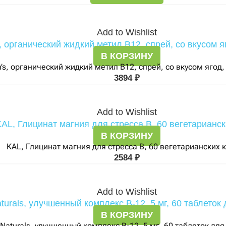
Add to Wishlist
В КОРЗИНУ
’s, органический жидкий метил B12, спрей, со вкусом ягод,
3894
₽
Add to Wishlist
В КОРЗИНУ
KAL, Глицинат магния для стресса B, 60 вегетарианских 
2584
₽
Add to Wishlist
В КОРЗИНУ
 Naturals, улучшенный комплекс B-12, 5 мг, 60 таблеток дл