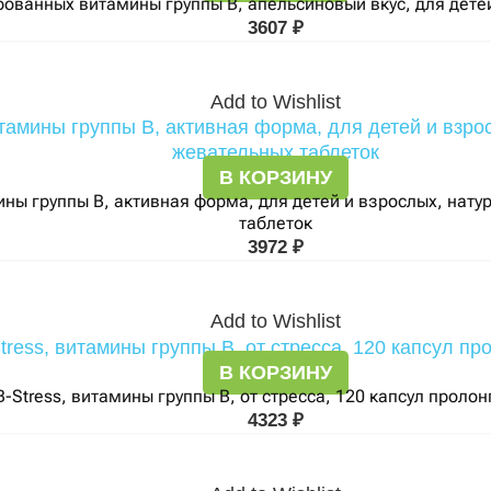
рованных витамины группы B, апельсиновый вкус, для дете
3607
₽
Add to Wishlist
В КОРЗИНУ
ы группы B, активная форма, для детей и взрослых, натур
таблеток
3972
₽
Add to Wishlist
В КОРЗИНУ
B-Stress, витамины группы В, от стресса, 120 капсул проло
4323
₽