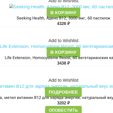
Add to Wishlist
В КОРЗИНУ
Seeking Health, Адено B12, 3000 мкг, 60 пастилок
4326
₽
Add to Wishlist
В КОРЗИНУ
Life Extension, Homocysteine Resist, 60 вегетарианских к
3438
₽
Add to Wishlist
ПОДРОБНЕЕ
la, метил витамин B12 для заряда энергии, натуральный вк
3202
₽
ОПОВЕСТИТЬ