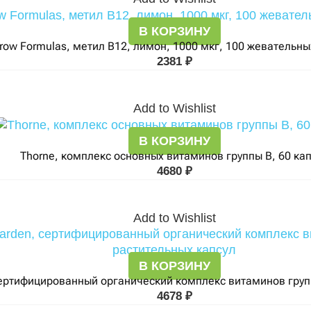
В КОРЗИНУ
row Formulas, метил B12, лимон, 1000 мкг, 100 жевательны
2381
₽
Add to Wishlist
В КОРЗИНУ
Thorne, комплекс основных витаминов группы B, 60 ка
4680
₽
Add to Wishlist
В КОРЗИНУ
, сертифицированный органический комплекс витаминов груп
4678
₽